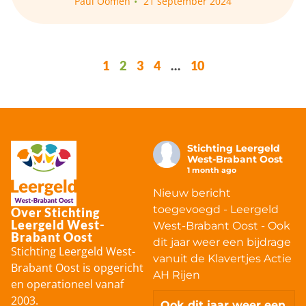
Paul Oomen
21 september 2024
1
2
3
4
…
10
Stichting Leergeld
West-Brabant Oost
1 month ago
Nieuw bericht
toegevoegd - Leergeld
Over Stichting
Leergeld West-
West-Brabant Oost - Ook
Brabant Oost
dit jaar weer een bijdrage
Stichting Leergeld West-
vanuit de Klavertjes Actie
Brabant Oost is opgericht
AH Rijen
en operationeel vanaf
2003.
Ook dit jaar weer een