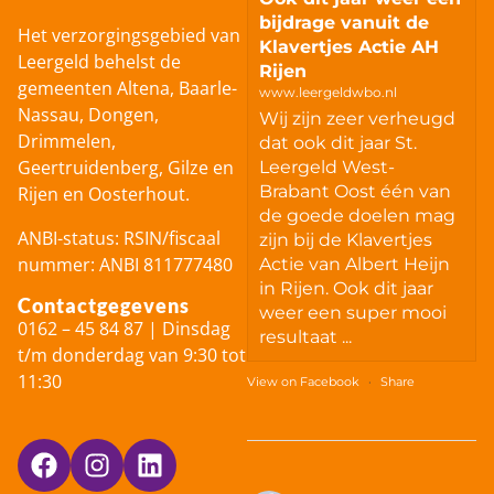
bijdrage vanuit de
Het verzorgingsgebied van
Klavertjes Actie AH
Leergeld behelst de
Rijen
gemeenten Altena, Baarle-
www.leergeldwbo.nl
Nassau, Dongen,
Wij zijn zeer verheugd
Drimmelen,
dat ook dit jaar St.
Geertruidenberg, Gilze en
Leergeld West-
Brabant Oost één van
Rijen en Oosterhout.
de goede doelen mag
ANBI-status: RSIN/fiscaal
zijn bij de Klavertjes
nummer: ANBI 811777480
Actie van Albert Heijn
in Rijen. Ook dit jaar
Contactgegevens
weer een super mooi
0162 – 45 84 87 | Dinsdag
resultaat ...
t/m donderdag van 9:30 tot
11:30
View on Facebook
·
Share