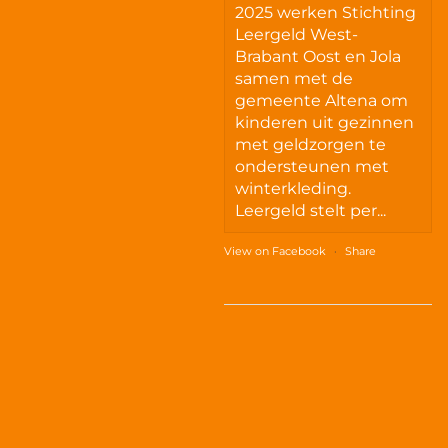
2025 werken Stichting
Leergeld West-
Brabant Oost en Jola
samen met de
gemeente Altena om
kinderen uit gezinnen
met geldzorgen te
ondersteunen met
winterkleding.
Leergeld stelt per...
View on Facebook
·
Share