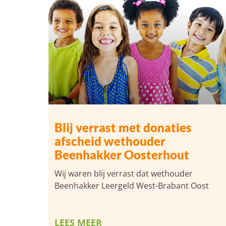
Blij verrast met donaties
afscheid wethouder
Beenhakker Oosterhout
Wij waren blij verrast dat wethouder
Beenhakker Leergeld West-Brabant Oost
LEES MEER