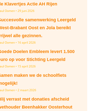
de Klavertjes Actie AH Rijen
aul Oomen
29 juni 2026
Succesvolle samenwerking Leergeld
West-Brabant Oost en Jola bereikt
vrijwel alle gezinnen.
aul Oomen
16 april 2026
Goede Doelen Embleem levert 1.500
euro op voor Stichting Leergeld
aul Oomen
15 april 2026
Samen maken we de schoolfiets
mogelijk!
aul Oomen
2 maart 2026
Blij verrast met donaties afscheid
wethouder Beenhakker Oosterhout