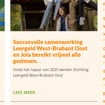
P
P
Succesvolle samenwerking
Leergeld West-Brabant Oost
en Jola bereikt vrijwel alle
gezinnen.
P
Sinds het najaar van 2025 werken Stichting
Leergeld West-Brabant Oost
P
LEES MEER