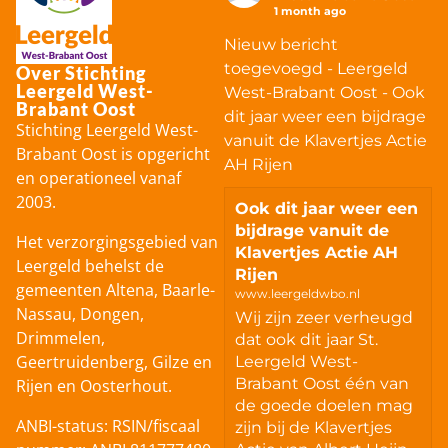
1 month ago
Nieuw bericht
toegevoegd - Leergeld
Over Stichting
Leergeld West-
West-Brabant Oost - Ook
Brabant Oost
dit jaar weer een bijdrage
Stichting Leergeld West-
vanuit de Klavertjes Actie
Brabant Oost is opgericht
AH Rijen
en operationeel vanaf
2003.
Ook dit jaar weer een
bijdrage vanuit de
Het verzorgingsgebied van
Klavertjes Actie AH
Leergeld behelst de
Rijen
gemeenten Altena, Baarle-
www.leergeldwbo.nl
Nassau, Dongen,
Wij zijn zeer verheugd
Drimmelen,
dat ook dit jaar St.
Geertruidenberg, Gilze en
Leergeld West-
Brabant Oost één van
Rijen en Oosterhout.
de goede doelen mag
ANBI-status: RSIN/fiscaal
zijn bij de Klavertjes