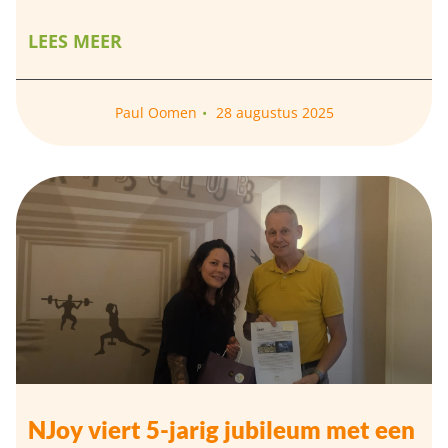
LEES MEER
Paul Oomen
28 augustus 2025
NJoy viert 5-jarig jubileum met een