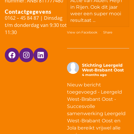
nummer: ANBI 811777480
Actie van Albert Heijn
in Rijen. Ook dit jaar
Contactgegevens
weer een super mooi
0162 – 45 84 87 | Dinsdag
resultaat ...
t/m donderdag van 9:30 tot
11:30
View on Facebook
·
Share
Stichting Leergeld
West-Brabant Oost
4 months ago
Nieuw bericht
toegevoegd - Leergeld
West-Brabant Oost -
Succesvolle
samenwerking Leergeld
West-Brabant Oost en
Jola bereikt vrijwel alle