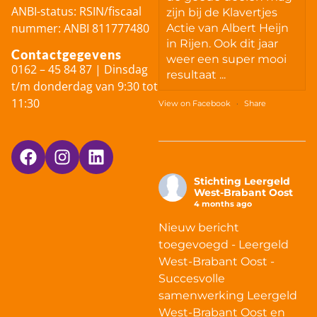
ANBI-status: RSIN/fiscaal
zijn bij de Klavertjes
nummer: ANBI 811777480
Actie van Albert Heijn
in Rijen. Ook dit jaar
Contactgegevens
weer een super mooi
0162 – 45 84 87 | Dinsdag
resultaat ...
t/m donderdag van 9:30 tot
11:30
View on Facebook
·
Share
Stichting Leergeld
West-Brabant Oost
4 months ago
Nieuw bericht
toegevoegd - Leergeld
West-Brabant Oost -
Succesvolle
samenwerking Leergeld
West-Brabant Oost en