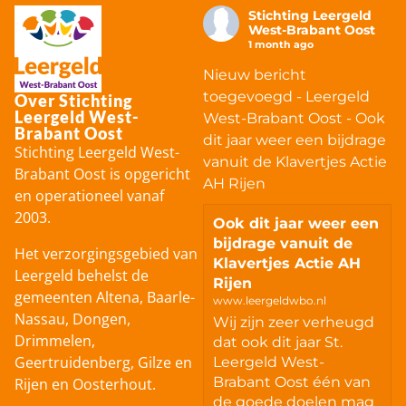
Stichting Leergeld
West-Brabant Oost
1 month ago
Nieuw bericht
toegevoegd - Leergeld
Over Stichting
Leergeld West-
West-Brabant Oost - Ook
Brabant Oost
dit jaar weer een bijdrage
Stichting Leergeld West-
vanuit de Klavertjes Actie
Brabant Oost is opgericht
AH Rijen
en operationeel vanaf
2003.
Ook dit jaar weer een
bijdrage vanuit de
Het verzorgingsgebied van
Klavertjes Actie AH
Leergeld behelst de
Rijen
gemeenten Altena, Baarle-
www.leergeldwbo.nl
Nassau, Dongen,
Wij zijn zeer verheugd
Drimmelen,
dat ook dit jaar St.
Geertruidenberg, Gilze en
Leergeld West-
Brabant Oost één van
Rijen en Oosterhout.
de goede doelen mag