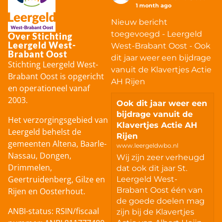
1 month ago
Nieuw bericht
toegevoegd - Leergeld
Over Stichting
Leergeld West-
West-Brabant Oost - Ook
Brabant Oost
dit jaar weer een bijdrage
Stichting Leergeld West-
vanuit de Klavertjes Actie
Brabant Oost is opgericht
AH Rijen
en operationeel vanaf
2003.
Ook dit jaar weer een
bijdrage vanuit de
Het verzorgingsgebied van
Klavertjes Actie AH
Leergeld behelst de
Rijen
gemeenten Altena, Baarle-
www.leergeldwbo.nl
Nassau, Dongen,
Wij zijn zeer verheugd
Drimmelen,
dat ook dit jaar St.
Geertruidenberg, Gilze en
Leergeld West-
Brabant Oost één van
Rijen en Oosterhout.
de goede doelen mag
ANBI-status: RSIN/fiscaal
zijn bij de Klavertjes