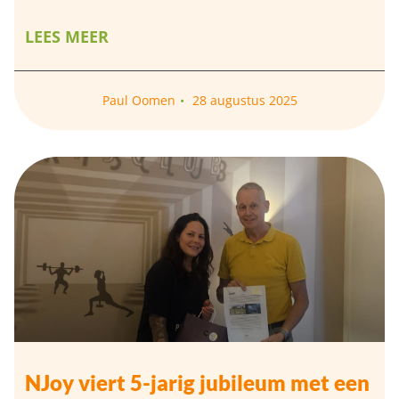
LEES MEER
Paul Oomen
28 augustus 2025
NJoy viert 5-jarig jubileum met een