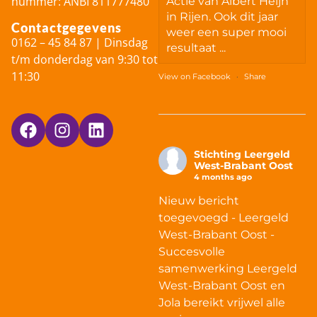
nummer: ANBI 811777480
Actie van Albert Heijn
in Rijen. Ook dit jaar
Contactgegevens
weer een super mooi
0162 – 45 84 87 | Dinsdag
resultaat ...
t/m donderdag van 9:30 tot
11:30
View on Facebook
·
Share
Stichting Leergeld
West-Brabant Oost
4 months ago
Nieuw bericht
toegevoegd - Leergeld
West-Brabant Oost -
Succesvolle
samenwerking Leergeld
West-Brabant Oost en
Jola bereikt vrijwel alle