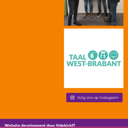
Volg ons op Instagram
Website development door SidekickIT