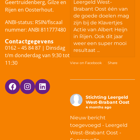
Geertruidenberg, Gilze en
Leergeld West-
Brabant Oost één van
Rijen en Oosterhout.
de goede doelen mag
ANBI-status: RSIN/fiscaal
zijn bij de Klavertjes
nummer: ANBI 811777480
Actie van Albert Heijn
in Rijen. Ook dit jaar
Contactgegevens
weer een super mooi
0162 – 45 84 87 | Dinsdag
resultaat ...
t/m donderdag van 9:30 tot
11:30
View on Facebook
·
Share
Stichting Leergeld
West-Brabant Oost
4 months ago
Nieuw bericht
toegevoegd - Leergeld
West-Brabant Oost -