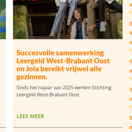
P
P
Succesvolle samenwerking
Leergeld West-Brabant Oost
en Jola bereikt vrijwel alle
gezinnen.
P
Sinds het najaar van 2025 werken Stichting
Leergeld West-Brabant Oost
P
LEES MEER