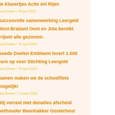
de Klavertjes Actie AH Rijen
aul Oomen
29 juni 2026
Succesvolle samenwerking Leergeld
West-Brabant Oost en Jola bereikt
vrijwel alle gezinnen.
aul Oomen
16 april 2026
Goede Doelen Embleem levert 1.500
euro op voor Stichting Leergeld
aul Oomen
15 april 2026
Samen maken we de schoolfiets
mogelijk!
aul Oomen
2 maart 2026
Blij verrast met donaties afscheid
wethouder Beenhakker Oosterhout