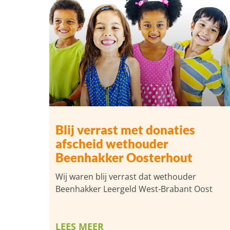
Blij verrast met donaties
afscheid wethouder
Beenhakker Oosterhout
Wij waren blij verrast dat wethouder
Beenhakker Leergeld West-Brabant Oost
LEES MEER