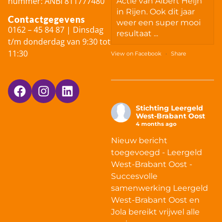
nummer: ANBI 811777480
Actie van Albert Heijn
in Rijen. Ook dit jaar
Contactgegevens
weer een super mooi
0162 – 45 84 87 | Dinsdag
resultaat ...
t/m donderdag van 9:30 tot
11:30
View on Facebook
·
Share
Stichting Leergeld
West-Brabant Oost
4 months ago
Nieuw bericht
toegevoegd - Leergeld
West-Brabant Oost -
Succesvolle
samenwerking Leergeld
West-Brabant Oost en
Jola bereikt vrijwel alle