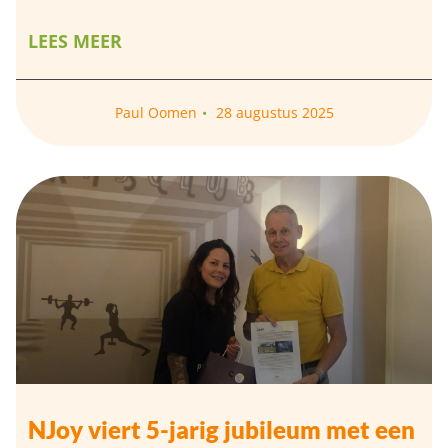
LEES MEER
Paul Oomen
28 augustus 2025
NJoy viert 5-jarig jubileum met een