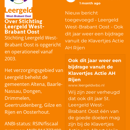
1 month ago
Nieuw bericht
toegevoegd - Leergeld
Over Stichting
Leergeld West-
West-Brabant Oost - Ook
Brabant Oost
dit jaar weer een bijdrage
Stichting Leergeld West-
vanuit de Klavertjes Actie
Brabant Oost is opgericht
AH Rijen
en operationeel vanaf
2003.
Ook dit jaar weer een
bijdrage vanuit de
Het verzorgingsgebied van
Klavertjes Actie AH
Leergeld behelst de
Rijen
gemeenten Altena, Baarle-
www.leergeldwbo.nl
Nassau, Dongen,
Wij zijn zeer verheugd
Drimmelen,
dat ook dit jaar St.
Geertruidenberg, Gilze en
Leergeld West-
Brabant Oost één van
Rijen en Oosterhout.
de goede doelen mag
ANBI-status: RSIN/fiscaal
zijn bij de Klavertjes