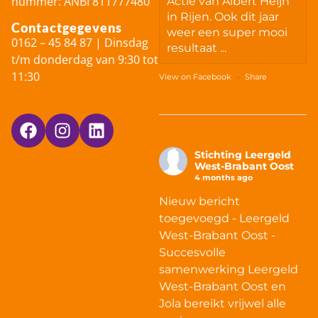
nummer: ANBI 811777480
Actie van Albert Heijn
in Rijen. Ook dit jaar
Contactgegevens
weer een super mooi
0162 – 45 84 87 | Dinsdag
resultaat ...
t/m donderdag van 9:30 tot
11:30
View on Facebook
·
Share
Stichting Leergeld
West-Brabant Oost
4 months ago
Nieuw bericht
toegevoegd - Leergeld
West-Brabant Oost -
Succesvolle
samenwerking Leergeld
West-Brabant Oost en
Jola bereikt vrijwel alle