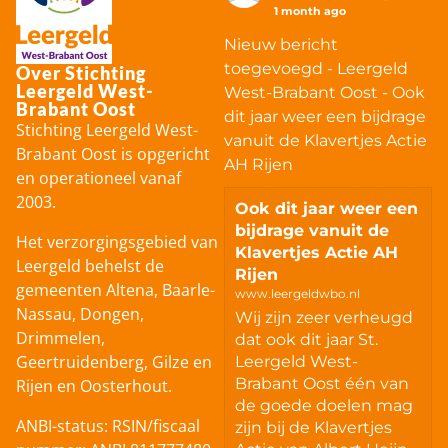
1 month ago
Nieuw bericht
toegevoegd - Leergeld
Over Stichting
Leergeld West-
West-Brabant Oost - Ook
Brabant Oost
dit jaar weer een bijdrage
Stichting Leergeld West-
vanuit de Klavertjes Actie
Brabant Oost is opgericht
AH Rijen
en operationeel vanaf
2003.
Ook dit jaar weer een
bijdrage vanuit de
Het verzorgingsgebied van
Klavertjes Actie AH
Leergeld behelst de
Rijen
gemeenten Altena, Baarle-
www.leergeldwbo.nl
Nassau, Dongen,
Wij zijn zeer verheugd
Drimmelen,
dat ook dit jaar St.
Geertruidenberg, Gilze en
Leergeld West-
Brabant Oost één van
Rijen en Oosterhout.
de goede doelen mag
ANBI-status: RSIN/fiscaal
zijn bij de Klavertjes