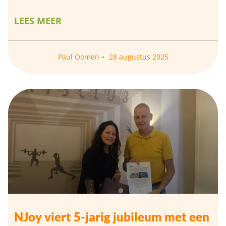
LEES MEER
Paul Oomen
28 augustus 2025
NJoy viert 5-jarig jubileum met een