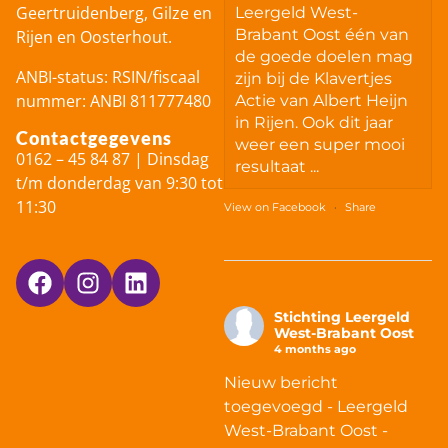
Geertruidenberg, Gilze en
Leergeld West-
Brabant Oost één van
Rijen en Oosterhout.
de goede doelen mag
ANBI-status: RSIN/fiscaal
zijn bij de Klavertjes
nummer: ANBI 811777480
Actie van Albert Heijn
in Rijen. Ook dit jaar
Contactgegevens
weer een super mooi
0162 – 45 84 87 | Dinsdag
resultaat ...
t/m donderdag van 9:30 tot
11:30
View on Facebook
·
Share
Stichting Leergeld
West-Brabant Oost
4 months ago
Nieuw bericht
toegevoegd - Leergeld
West-Brabant Oost -