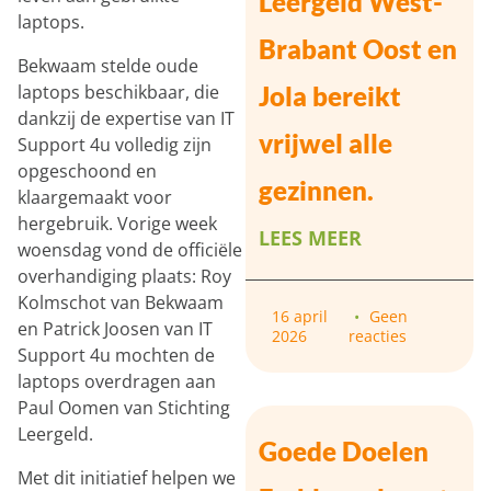
Leergeld West-
laptops.
Brabant Oost en
Bekwaam stelde oude
laptops beschikbaar, die
Jola bereikt
dankzij de expertise van IT
vrijwel alle
Support 4u volledig zijn
opgeschoond en
gezinnen.
klaargemaakt voor
hergebruik. Vorige week
LEES MEER
woensdag vond de officiële
overhandiging plaats: Roy
Kolmschot van Bekwaam
16 april
Geen
en Patrick Joosen van IT
2026
reacties
Support 4u mochten de
laptops overdragen aan
Paul Oomen van Stichting
Leergeld.
Goede Doelen
Met dit initiatief helpen we