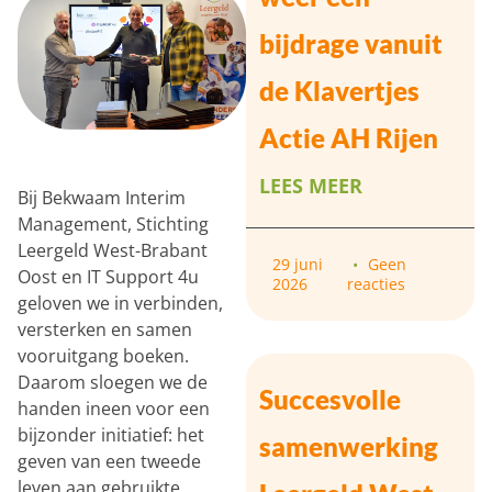
bijdrage vanuit
de Klavertjes
Actie AH Rijen
LEES MEER
Bij Bekwaam Interim
Management, Stichting
Leergeld West-Brabant
29 juni
Geen
Oost en IT Support 4u
2026
reacties
geloven we in verbinden,
versterken en samen
vooruitgang boeken.
Daarom sloegen we de
Succesvolle
handen ineen voor een
bijzonder initiatief: het
samenwerking
geven van een tweede
leven aan gebruikte