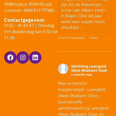
ANBI-status: RSIN/fiscaal
zijn bij de Klavertjes
nummer: ANBI 811777480
Actie van Albert Heijn
in Rijen. Ook dit jaar
Contactgegevens
weer een super mooi
0162 – 45 84 87 | Dinsdag
resultaat ...
t/m donderdag van 9:30 tot
11:30
View on Facebook
·
Share
Stichting Leergeld
West-Brabant Oost
4 months ago
Nieuw bericht
toegevoegd - Leergeld
West-Brabant Oost -
Succesvolle
samenwerking Leergeld
West-Brabant Oost en