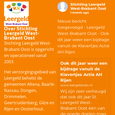
Stichting Leergeld
West-Brabant Oost
1 month ago
Nieuw bericht
toegevoegd - Leergeld
Over Stichting
Leergeld West-
West-Brabant Oost - Ook
Brabant Oost
dit jaar weer een bijdrage
Stichting Leergeld West-
vanuit de Klavertjes Actie
Brabant Oost is opgericht
AH Rijen
en operationeel vanaf
2003.
Ook dit jaar weer een
bijdrage vanuit de
Het verzorgingsgebied van
Klavertjes Actie AH
Leergeld behelst de
Rijen
gemeenten Altena, Baarle-
www.leergeldwbo.nl
Nassau, Dongen,
Wij zijn zeer verheugd
Drimmelen,
dat ook dit jaar St.
Geertruidenberg, Gilze en
Leergeld West-
Brabant Oost één van
Rijen en Oosterhout.
de goede doelen mag