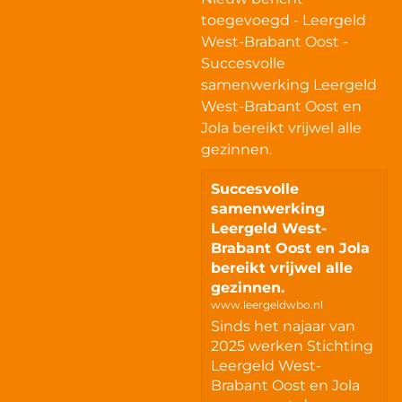
toegevoegd - Leergeld
West-Brabant Oost -
Succesvolle
samenwerking Leergeld
West-Brabant Oost en
Jola bereikt vrijwel alle
gezinnen.
Succesvolle
samenwerking
Leergeld West-
Brabant Oost en Jola
bereikt vrijwel alle
gezinnen.
www.leergeldwbo.nl
Sinds het najaar van
2025 werken Stichting
Leergeld West-
Brabant Oost en Jola