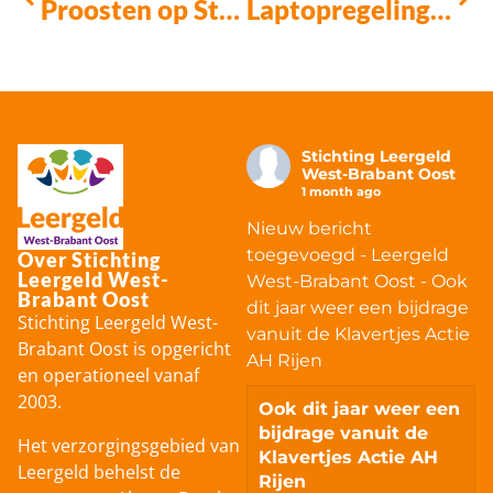
Proosten op Stichting Leergeld
Laptopregeling Stichting Leergeld & The Rent Company
Stichting Leergeld
West-Brabant Oost
1 month ago
Nieuw bericht
toegevoegd - Leergeld
Over Stichting
Leergeld West-
West-Brabant Oost - Ook
Brabant Oost
dit jaar weer een bijdrage
Stichting Leergeld West-
vanuit de Klavertjes Actie
Brabant Oost is opgericht
AH Rijen
en operationeel vanaf
2003.
Ook dit jaar weer een
bijdrage vanuit de
Het verzorgingsgebied van
Klavertjes Actie AH
Leergeld behelst de
Rijen