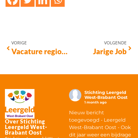
VORIGE
VOLGENDE
Vacature regiocoördinator Oosterhout
Jarige Job
Stichting Leergeld
West-Brabant Oost
1 month ago
Nieuw bericht
toegevoegd - Leergeld
Over Stichting
Leergeld West-
West-Brabant Oost - Ook
Brabant Oost
dit jaar weer een bijdrage