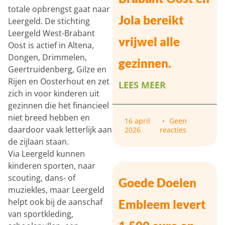
totale opbrengst gaat naar
Jola bereikt
Leergeld. De stichting
Leergeld West-Brabant
vrijwel alle
Oost is actief in Altena,
Dongen, Drimmelen,
gezinnen.
Geertruidenberg, Gilze en
Rijen en Oosterhout en zet
LEES MEER
zich in voor kinderen uit
gezinnen die het financieel
niet breed hebben en
16 april
Geen
daardoor vaak letterlijk aan
2026
reacties
de zijlaan staan.
Via Leergeld kunnen
kinderen sporten, naar
scouting, dans- of
Goede Doelen
muziekles, maar Leergeld
helpt ook bij de aanschaf
Embleem levert
van sportkleding,