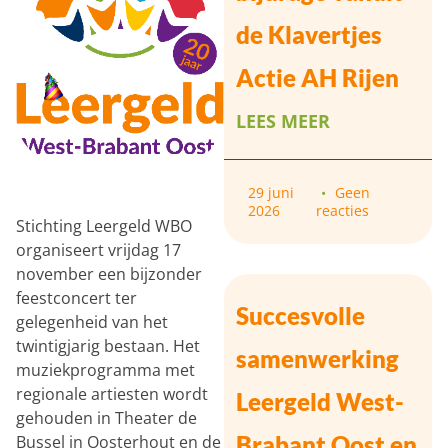
de Klavertjes
Actie AH Rijen
LEES MEER
29 juni
Geen
2026
reacties
Stichting Leergeld WBO
organiseert vrijdag 17
november een bijzonder
feestconcert ter
Succesvolle
gelegenheid van het
twintigjarig bestaan. Het
samenwerking
muziekprogramma met
regionale artiesten wordt
Leergeld West-
gehouden in Theater de
Brabant Oost en
Bussel in Oosterhout en de