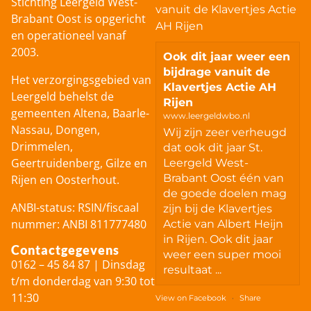
Stichting Leergeld West-
vanuit de Klavertjes Actie
Brabant Oost is opgericht
AH Rijen
en operationeel vanaf
2003.
Ook dit jaar weer een
bijdrage vanuit de
Het verzorgingsgebied van
Klavertjes Actie AH
Leergeld behelst de
Rijen
gemeenten Altena, Baarle-
www.leergeldwbo.nl
Nassau, Dongen,
Wij zijn zeer verheugd
Drimmelen,
dat ook dit jaar St.
Geertruidenberg, Gilze en
Leergeld West-
Brabant Oost één van
Rijen en Oosterhout.
de goede doelen mag
ANBI-status: RSIN/fiscaal
zijn bij de Klavertjes
nummer: ANBI 811777480
Actie van Albert Heijn
in Rijen. Ook dit jaar
Contactgegevens
weer een super mooi
0162 – 45 84 87 | Dinsdag
resultaat ...
t/m donderdag van 9:30 tot
11:30
View on Facebook
·
Share