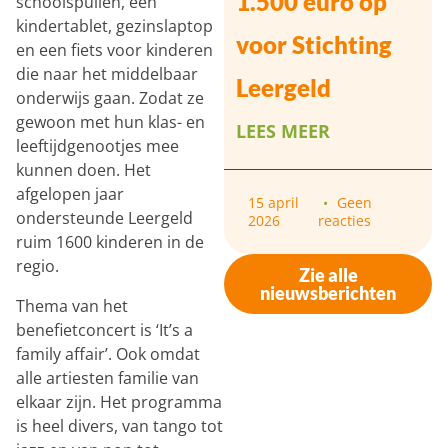
1.500 euro op
schoolspullen, een
kindertablet, gezinslaptop
voor Stichting
en een fiets voor kinderen
die naar het middelbaar
Leergeld
onderwijs gaan. Zodat ze
gewoon met hun klas- en
LEES MEER
leeftijdgenootjes mee
kunnen doen. Het
afgelopen jaar
15 april
Geen
ondersteunde Leergeld
2026
reacties
ruim 1600 kinderen in de
regio.
Zie alle
nieuwsberichten
Thema van het
benefietconcert is ‘It’s a
family affair’. Ook omdat
alle artiesten familie van
elkaar zijn. Het programma
is heel divers, van tango tot