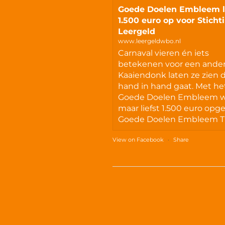
Goede Doelen Embleem l
1.500 euro op voor Sticht
Leergeld
www.leergeldwbo.nl
Carnaval vieren én iets
betekenen voor een ander
Kaaiendonk laten ze zien 
hand in hand gaat. Met he
Goede Doelen Embleem 
maar liefst 1.500 euro opg
Goede Doelen Embleem Tu
View on Facebook
·
Share