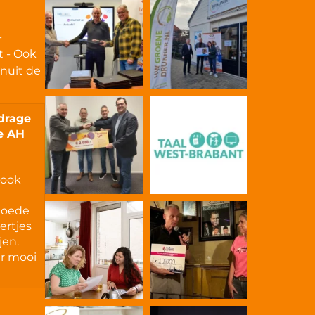
-
t - Ook
anuit de
jdrage
ie AH
 ook
goede
ertjes
jen.
er mooi