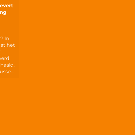
evert
ing
? In
dat het
t
werd
ehaald.
sse...