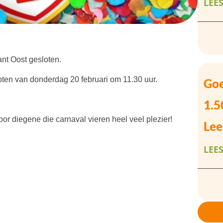
LEE
ant Oost gesloten.
loten van donderdag 20 februari om 11.30 uur.
Goe
1.5
or diegene die carnaval vieren heel veel plezier!
Lee
LEE