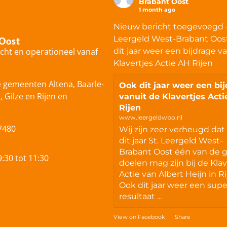
Brabant Oost
1 month ago
Nieuw bericht toegevoegd 
Leergeld West-Brabant Oos
 Oost
icht en operationeel vanaf
dit jaar weer een bijdrage v
Klavertjes Actie AH Rijen
e gemeenten Altena, Baarle-
Ook dit jaar weer een bi
Gilze en Rijen en
vanuit de Klavertjes Act
Rijen
www.leergeldwbo.nl
7480
Wij zijn zeer verheugd dat
dit jaar St. Leergeld West-
Brabant Oost één van de 
:30 tot 11:30
doelen mag zijn bij de Klav
Actie van Albert Heijn in Ri
Ook dit jaar weer een sup
resultaat ...
View on Facebook
·
Share