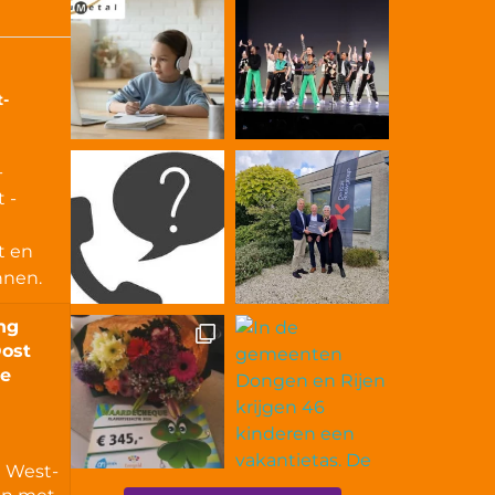
t-
-
 -
t en
innen.
ng
Oost
le
d West-