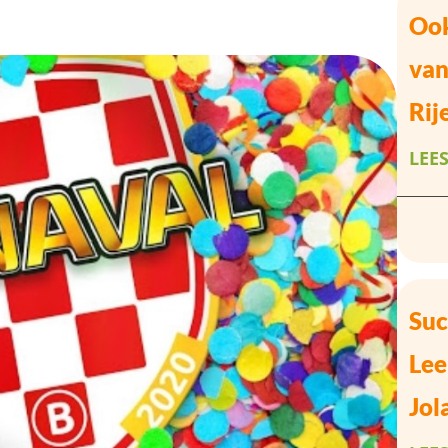
Ook
van
Rij
LEE
Suc
Lee
Jol