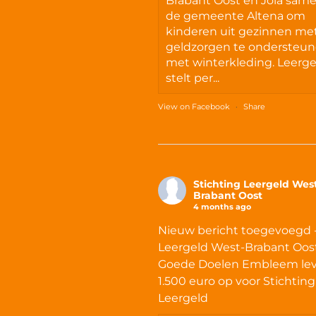
Brabant Oost en Jola sam
de gemeente Altena om
kinderen uit gezinnen me
geldzorgen te ondersteu
met winterkleding. Leerge
stelt per...
View on Facebook
·
Share
Stichting Leergeld Wes
Brabant Oost
4 months ago
Nieuw bericht toegevoegd 
Leergeld West-Brabant Oost
Goede Doelen Embleem lev
1.500 euro op voor Stichting
Leergeld