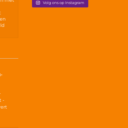
en met
Volg ons op Instagram
t
nen
ld
t-
-
 -
ert