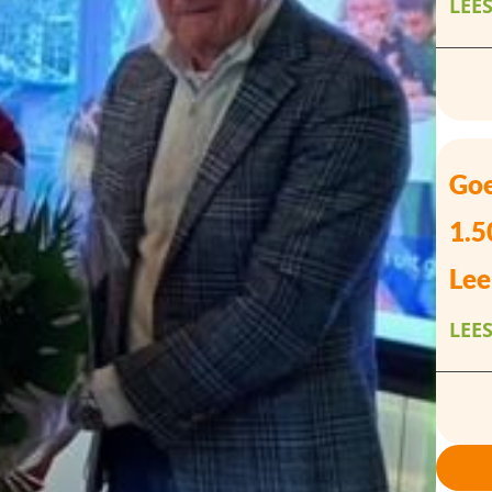
LEE
Goe
1.5
Lee
LEE