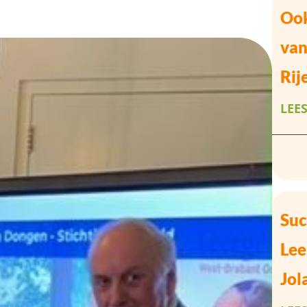
Ook
van
Rij
LEE
Suc
Lee
Jol