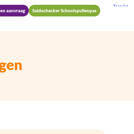
een aanvraag
Saldochecker Schoolspullenpas
ngen