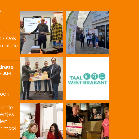
t-
-
t - Ook
anuit de
jdrage
ie AH
 ook
goede
ertjes
jen.
er mooi