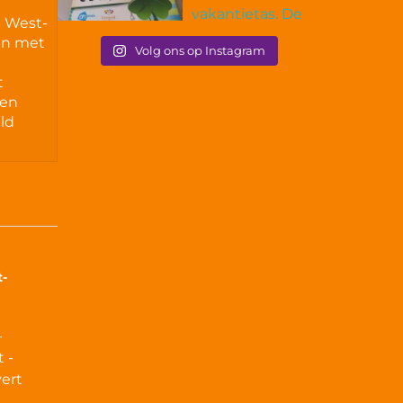
d West-
en met
Volg ons op Instagram
t
nen
ld
t-
-
 -
ert