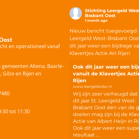
Stichting Leergeld Wes
Brabant Oost
1 month ago
Nieuw bericht toegevoegd 
Leergeld West-Brabant Oos
 Oost
icht en operationeel vanaf
dit jaar weer een bijdrage v
Klavertjes Actie AH Rijen
e gemeenten Altena, Baarle-
Ook dit jaar weer een bi
Gilze en Rijen en
vanuit de Klavertjes Act
Rijen
www.leergeldwbo.nl
7480
Wij zijn zeer verheugd dat
dit jaar St. Leergeld West-
Brabant Oost één van de 
:30 tot 11:30
doelen mag zijn bij de Klav
Actie van Albert Heijn in Ri
Ook dit jaar weer een sup
resultaat ...