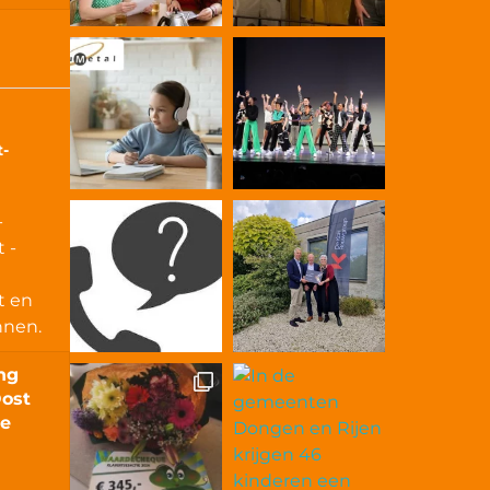
t-
-
 -
t en
innen.
ng
Oost
le