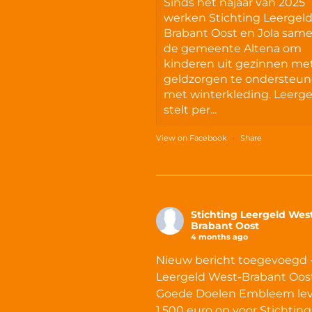
Sinds het najaar van 2025
werken Stichting Leergel
Brabant Oost en Jola sam
de gemeente Altena om
kinderen uit gezinnen me
geldzorgen te ondersteu
met winterkleding. Leerge
stelt per...
View on Facebook
·
Share
Stichting Leergeld Wes
Brabant Oost
4 months ago
Nieuw bericht toegevoegd 
Leergeld West-Brabant Oost
Goede Doelen Embleem lev
1.500 euro op voor Stichting